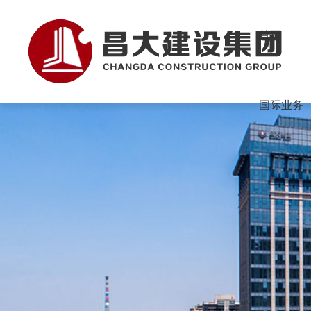
首页
国际业务