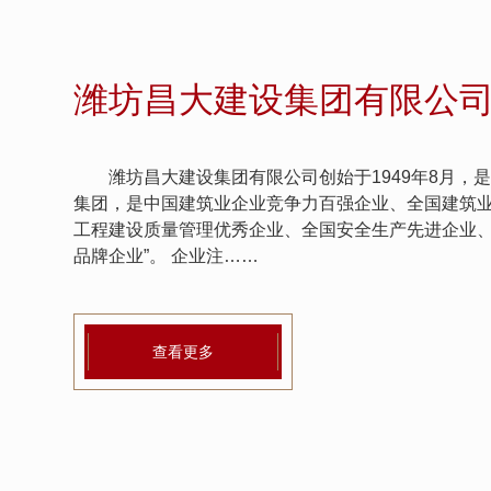
潍坊昌大建设集团有限公
潍坊昌大建设集团有限公司创始于1949年8月，
集团，是中国建筑业企业竞争力百强企业、全国建筑业
工程建设质量管理优秀企业、全国安全生产先进企业、中
品牌企业”。 企业注……
查看更多