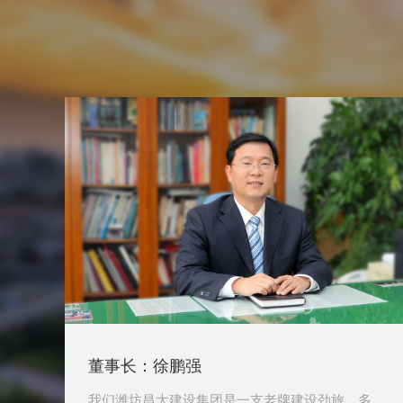
董事长：徐鹏强
我们潍坊昌大建设集团是一支老牌建设劲旅。多