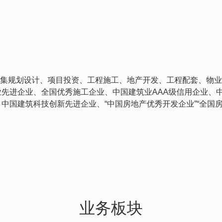
司
是集规划设计、项目投资、工程施工、地产开发、工程配套、物
先进企业、全国优秀施工企业、中国建筑业AAA级信用企业、中
国建筑科技创新先进企业、“中国房地产优秀开发企业”“全国房地
业务板块