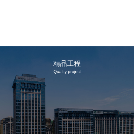
2026-07-27
2026
城市
集团与山东建筑大学签订合作协议 董事长徐
集团
鹏强出席活动
经理
了解更多
精品工程
Quality project